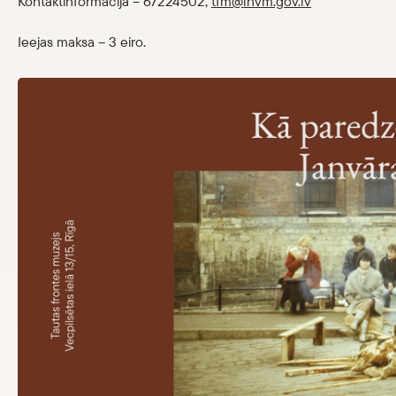
Kontaktinformācija – 67224502,
tfm@lnvm.gov.lv
Veikals
Ieejas maksa – 3 eiro.
eMuzejs
Lasi viegli