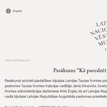
Skip
to
English
content
Apmeklēt
Sākums
Pasākumi
/
Pasākums “Kā paredzēt 
Kalendārs
Pasākumā aicināti piedalīties: bijušais Latvijas Tautas frontes
padomes Tautas frontes frakcijas vadītājs Jānis Dinevičs, toreiz
Par mums
frontes administrācijas darbinieks Artis Ērglis, kā arī Latvijas
vadīs bijušais Latvijas Republikas Augstākās padomes priekšsēdē
Skolām