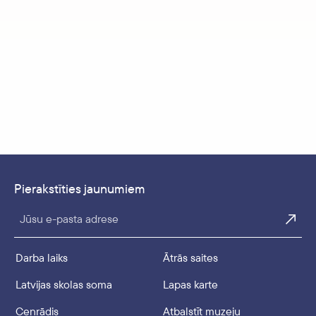
Pierakstīties jaunumiem
Jūsu e-pasta adrese
Darba laiks
Ātrās saites
Latvijas skolas soma
Lapas karte
Cenrādis
Atbalstīt muzeju