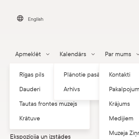
Skip
to
content
English
Apmeklēt
Kalendārs
Par mums
Parādīt apakšizvēlni
Parādīt apakšizvēlni
Rīgas pils
Plānotie pasākumi
Kontakti
Dauderi
Arhīvs
Pakalpojum
Tautas frontes muzejs
Krājums
Sākums
P
/
Tautas frontes muzejs
Krātuve
Medijiem
Nama vēsture
Fotoo
Muzeja Ziņ
Ekspozīcija un izstādes