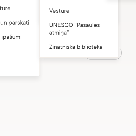
ture
mobilais tālrunis un labs noskaņojums
Cenrādis
Vēsture
un pārskati
 maksas
UNESCO “Pasaules
atmiņa”
 īpašumi
Zinātniskā bibliotēka
Atgriezties
tumsā”