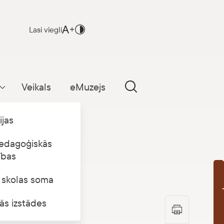
Lasi viegli
Veikals
eMuzejs
Parādīt apakšizvēlni
ijas
edagoģiskās
ības
s skolas soma
B
ās izstādes