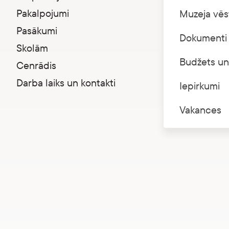
Pakalpojumi
Muzeja vēs
Obligāts 
Pasākumi
Dokumenti 
Ieeja bez
Skolām
Budžets un
Cenrādis
Darba laiks un kontakti
Iepirkumi
Vakances
Fotoorientēšanās “Muzejs 