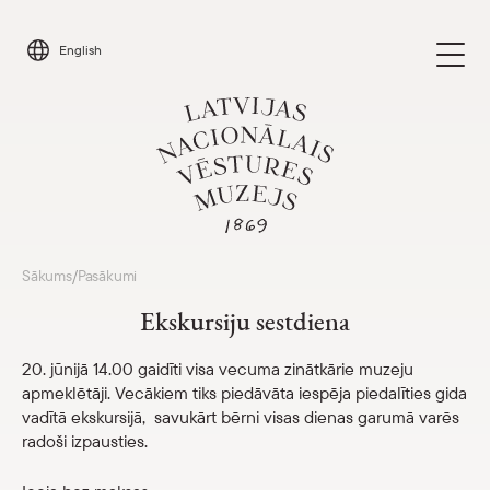
Skip
to
English
content
Apmeklēt
Sākums
Pasākumi
/
Parādīt 
Ekskursiju sestdiena
Kalendārs
Parādīt 
20. jūnijā 14.00 gaidīti visa vecuma zinātkārie muzeju
apmeklētāji. Vecākiem tiks piedāvāta iespēja piedalīties gida
Par mums
Parādīt 
vadītā ekskursijā, savukārt bērni visas dienas garumā varēs
radoši izpausties.
Skolām
Parādīt 