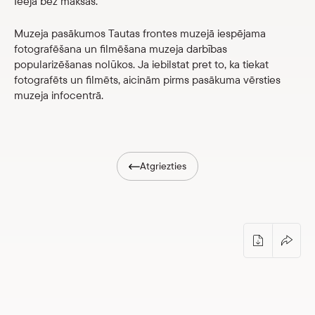
Ieeja bez maksas.
Veikals
Muzeja pasākumos Tautas frontes muzejā iespējama
fotografēšana un filmēšana muzeja darbības
eMuzejs
popularizēšanas nolūkos. Ja iebilstat pret to, ka tiekat
fotografēts un filmēts, aicinām pirms pasākuma vērsties
Lasi viegli
muzeja infocentrā.
Atgriezties
Ekskursiju sestdiena