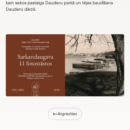
kam sekos pastaiga Dauderu parkā un tējas baudīšana
Veikals
Dauderu dārzā.
eMuzejs
Lasi viegli
Atgriezties