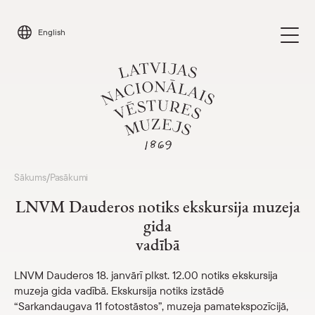
Skip
to
English
content
Apmeklēt
Sākums
Pasākumi
/
Parādīt 
LNVM Dauderos notiks ekskursija muzeja
Kalendārs
gida
Parādīt 
vadībā
Par mums
Parādīt 
LNVM Dauderos 18. janvārī plkst. 12.00 notiks ekskursija
muzeja gida vadībā. Ekskursija notiks izstādē
Skolām
Parādīt 
“Sarkandaugava 11 fotostāstos”, muzeja pamatekspozīcijā,