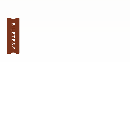
BIĻETES
Pierakstīties jaunumiem
Jūsu e-pasta adrese
Darba laiks
Ātrās saites
Latvijas skolas soma
Lapas karte
Cenrādis
Atbalstīt muzeju