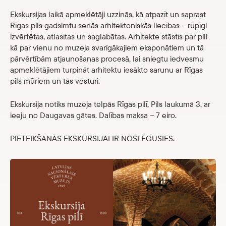
Veikals
Ekskursijas laikā apmeklētāji uzzinās, kā atpazīt un saprast
Rīgas pils gadsimtu senās arhitektoniskās liecības – rūpīgi
izvērtētas, atlasītas un saglabātas. Arhitekte stāstīs par pili
eMuzejs
kā par vienu no muzeja svarīgākajiem eksponātiem un tā
pārvērtībām atjaunošanas procesā, lai sniegtu iedvesmu
Lasi viegli
apmeklētājiem turpināt arhitektu iesākto sarunu ar Rīgas
pils mūriem un tās vēsturi.
Ekskursija notiks muzeja telpās Rīgas pilī, Pils laukumā 3, ar
ieeju no Daugavas gātes. Dalības maksa – 7 eiro.
PIETEIKŠANĀS EKSKURSIJAI IR NOSLĒGUSIES.