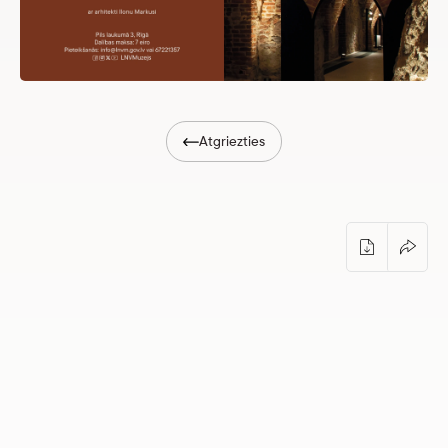
Atgriezties
Ekskursija ar Ilonu Markusi