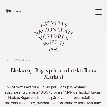
Skip
to
English
content
Apmeklēt
Sākums
Pasākumi
/
Parādīt 
Ekskursija Rīgas pilī ar arhitekti Ilonu
Kalendārs
Markusi
Parādīt 
Par mums
LNVM rīkotu ekskursiju ciklu par Rīgas pils kastelas
Parādīt 
atjaunošanu 7. martā 18.00 turpinās “MARK arhitekti” biroja
arhitekte, Rīgas pils kastelas pārbūves un restaurācijas
Skolām
Parādīt 
projekta līdzautore, būvdarbu autoruzraudze Ilona Markuse.