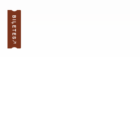
BIĻETES
Pierakstīties jaunumiem
Jūsu e-pasta adrese
Darba laiks
Ātrās saites
Latvijas skolas soma
Lapas karte
Cenrādis
Atbalstīt muzeju
Kontakti
Atbalstītāji