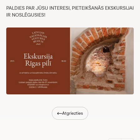
Veikals
PALDIES PAR JŪSU INTERESI, PIETEIKŠANĀS EKSKURSIJAI
IR NOSLĒGUSIES!
eMuzejs
Lasi viegli
Atgriezties