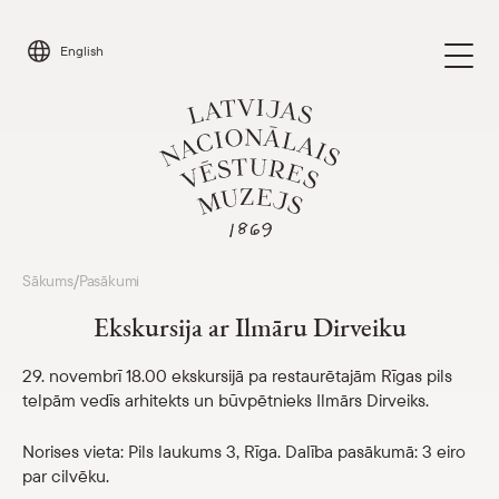
Skip
to
English
content
Apmeklēt
Sākums
Pasākumi
/
Parādīt 
Ekskursija ar Ilmāru Dirveiku
Kalendārs
Parādīt 
29. novembrī 18.00 ekskursijā pa restaurētajām Rīgas pils
telpām vedīs arhitekts un būvpētnieks Ilmārs Dirveiks.
Par mums
Parādīt 
Norises vieta: Pils laukums 3, Rīga. Dalība pasākumā: 3 eiro
Skolām
Parādīt 
par cilvēku.