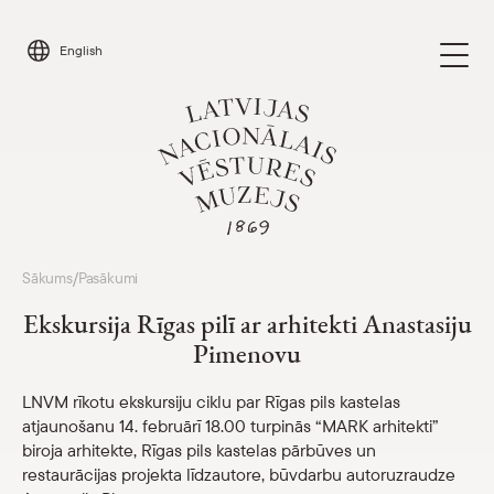
Skip
to
English
content
Apmeklēt
Sākums
Pasākumi
/
Parādīt 
Ekskursija Rīgas pilī ar arhitekti Anastasiju
Kalendārs
Pimenovu
Parādīt 
Par mums
LNVM rīkotu ekskursiju ciklu par Rīgas pils kastelas
Parādīt 
atjaunošanu 14. februārī 18.00 turpinās “MARK arhitekti”
biroja arhitekte, Rīgas pils kastelas pārbūves un
Skolām
Parādīt 
restaurācijas projekta līdzautore, būvdarbu autoruzraudze