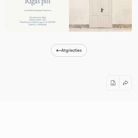
Atgriezties
Ekskursija ar Anastasiju Pimenovu