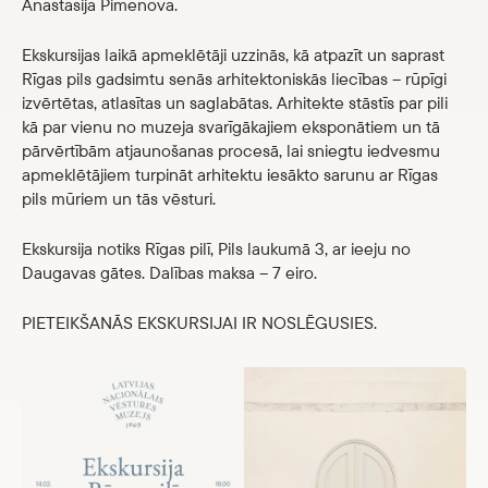
Anastasija Pimenova.
Veikals
Ekskursijas laikā apmeklētāji uzzinās, kā atpazīt un saprast
Rīgas pils gadsimtu senās arhitektoniskās liecības – rūpīgi
eMuzejs
izvērtētas, atlasītas un saglabātas. Arhitekte stāstīs par pili
kā par vienu no muzeja svarīgākajiem eksponātiem un tā
Lasi viegli
pārvērtībām atjaunošanas procesā, lai sniegtu iedvesmu
apmeklētājiem turpināt arhitektu iesākto sarunu ar Rīgas
pils mūriem un tās vēsturi.
Ekskursija notiks Rīgas pilī, Pils laukumā 3, ar ieeju no
Daugavas gātes. Dalības maksa – 7 eiro.
PIETEIKŠANĀS EKSKURSIJAI IR NOSLĒGUSIES.