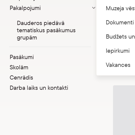
kāpas
Pakalpojumi
Muzeja vēs
Parādīt apakšizvēlni
11. jūlijā
Dokumenti 
Dauderos piedāvā
Dauderu k
tematiskus pasākumus
olekti) a
Budžets un
grupām
Sarkandau
būs iespē
Iepirkumi
Pasākumi
Vakances
Maksa par
Skolām
pieteiktie
Cenrādis
Darba laiks un kontakti