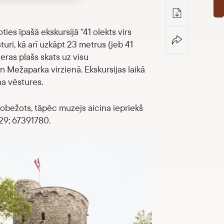
ties īpašā ekskursijā “41 olekts virs
uri, kā arī uzkāpt 23 metrus (jeb 41
eras plašs skats uz visu
 Mežaparka virzienā. Ekskursijas laikā
ņa vēstures.
robežots, tāpēc muzejs aicina iepriekš
29; 67391780.