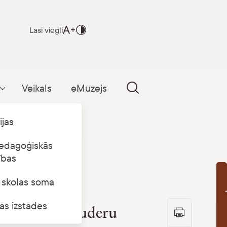
Lasi viegli
Veikals
eMuzejs
Parādīt apakšizvēlni
ijas
edagoģiskās
ības
s skolas soma
B
ās izstādes
lekts virs Dauderu