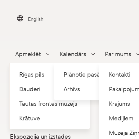
Skip
to
content
English
Apmeklēt
Kalendārs
Par mums
Parādīt apakšizvēlni
Parādīt apakšizvēlni
Rīgas pils
Plānotie pasākumi
Kontakti
Dauderi
Arhīvs
Pakalpojum
Tautas frontes muzejs
Krājums
Sākums
P
/
Dauderi
Krātuve
Medijiem
Dauderu nama vēsture
Eksku
Muzeja Ziņ
Ekspozīcija un izstādes