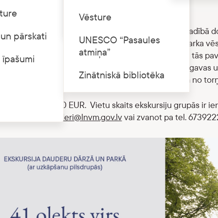
”
ture
Cenrādis
Vēsture
 plkst. 12.00 muzejs aicina interesentus muzeja gida vadībā do
un pārskati
UNESCO “Pasaules
āpas”, kuras laikā varēs izzināt Dauderu dārza un parka vēst
atmiņa”
ugstajā mākslīgo pilsdrupu-torņa skatu platformā. No tās pav
 īpašumi
gavas apkaimi pāri alusdarītavas ēku jumtiem, Daugavas un
Zinātniskā bibliotēka
ja arī iepazīties ar saglabātajām vizuālajām liecībām no tor
 ekskursiju – 6.00 EUR. Vietu skaits ekskursiju grupās ir ie
s, rakstot uz
dauderi@lnvm.gov.lv
vai zvanot pa tel. 673922