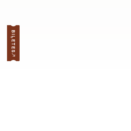
BIĻETES
Pierakstīties jaunumiem
Jūsu e-pasta adrese
Darba laiks
Ātrās saites
Latvijas skolas soma
Lapas karte