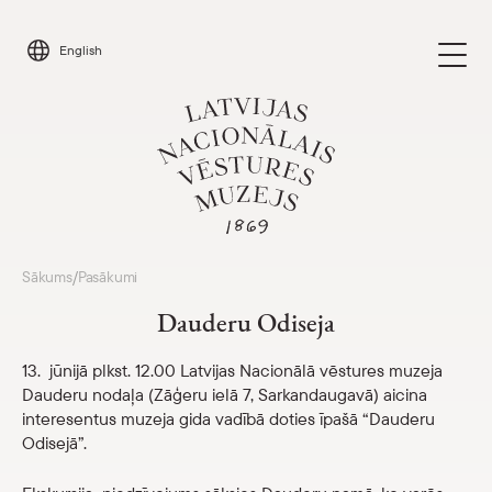
Skip
to
English
content
Apmeklēt
Sākums
Pasākumi
/
Parādīt 
Dauderu Odiseja
Kalendārs
Parādīt 
13. jūnijā plkst. 12.00 Latvijas Nacionālā vēstures muzeja
Dauderu nodaļa (Zāģeru ielā 7, Sarkandaugavā) aicina
Par mums
Parādīt 
interesentus muzeja gida vadībā doties īpašā “Dauderu
Odisejā”.
Skolām
Parādīt 