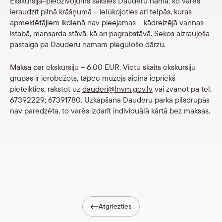
Ekskursija–piedzīvojums sāksies Dauderu namā, ko varēs
Veikals
ieraudzīt pilnā krāšņumā – ielūkojoties arī telpās, kuras
apmeklētājiem ikdienā nav pieejamas – kādreizējā vannas
istabā, mansarda stāvā, kā arī pagrabstāvā. Sekos aizraujoša
eMuzejs
pastaiga pa Dauderu namam piegulošo dārzu.
Lasi viegli
Maksa par ekskursiju – 6.00 EUR. Vietu skaits ekskursiju
grupās ir ierobežots, tāpēc muzejs aicina iepriekš
pieteikties, rakstot uz
dauderi@lnvm.gov.lv
vai zvanot pa tel.
67392229; 67391780. Uzkāpšana Dauderu parka pilsdrupās
nav paredzēta, to varēs izdarīt individuālā kārtā bez maksas.
Atgriezties