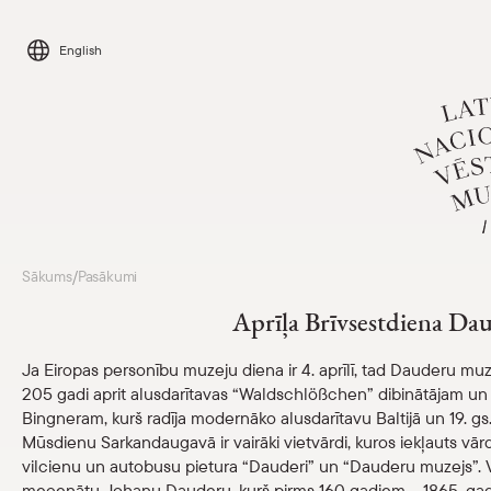
Skip
to
English
content
Apmeklēt
Sākums
Pasākumi
/
Aprīļa Brīvsestdiena Dau
Kalendārs
Ja Eiropas personību muzeju diena ir 4. aprīlī, tad Dauderu muzejā
205 gadi aprit alusdarītavas “Waldschlößchen” dibinātājam
Par mums
Bingneram, kurš radīja modernāko alusdarītavu Baltijā un 19. g
Mūsdienu Sarkandaugavā ir vairāki vietvārdi, kuros iekļauts v
Skolām
vilcienu un autobusu pietura “Dauderi” un “Dauderu muzejs”. Var
mecenātu Johanu Dauderu, kurš pirms 160 gadiem – 1865. gad