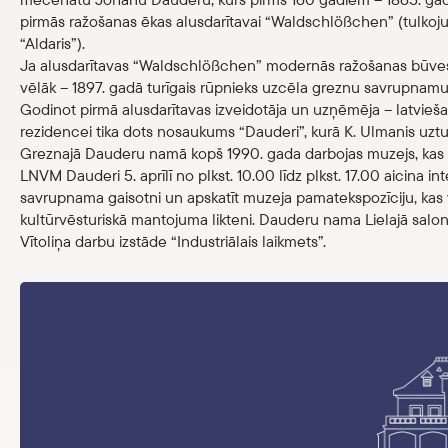
pirmās ražošanas ēkas alusdarītavai “Waldschlößchen” (tulkoj
Veikals
“Aldaris”).
Ja alusdarītavas “Waldschlößchen” modernās ražošanas būves 
eMuzejs
vēlāk – 1897. gadā turīgais rūpnieks uzcēla greznu savrupnamu
Godinot pirmā alusdarītavas izveidotāja un uzņēmēja – latvieša
rezidencei tika dots nosaukums “Dauderi”, kurā K. Ulmanis uztu
Lasi viegli
Greznajā Dauderu namā kopš 1990. gada darbojas muzejs, kas
LNVM Dauderi 5. aprīlī no plkst. 10.00 līdz plkst. 17.00 aicina 
savrupnama gaisotni un apskatīt muzeja pamatekspozīciju, kas 
kultūrvēsturiskā mantojuma likteni. Dauderu nama Lielajā salo
Vītoliņa darbu izstāde “Industriālais laikmets”.