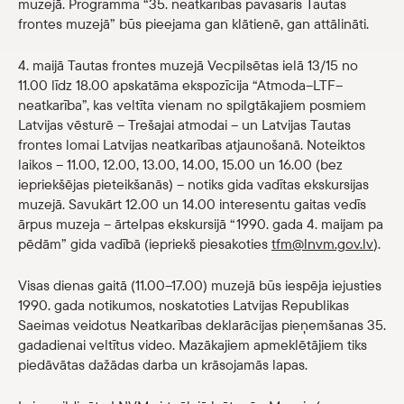
muzejā. Programma “35. neatkarības pavasaris Tautas
Veikals
frontes muzejā” būs pieejama gan klātienē, gan attālināti.
4. maijā Tautas frontes muzejā Vecpilsētas ielā 13/15 no
eMuzejs
11.00 līdz 18.00 apskatāma ekspozīcija “Atmoda–LTF–
neatkarība”, kas veltīta vienam no spilgtākajiem posmiem
Lasi viegli
Latvijas vēsturē – Trešajai atmodai – un Latvijas Tautas
frontes lomai Latvijas neatkarības atjaunošanā. Noteiktos
laikos – 11.00, 12.00, 13.00, 14.00, 15.00 un 16.00 (bez
iepriekšējas pieteikšanās) – notiks gida vadītas ekskursijas
muzejā. Savukārt 12.00 un 14.00 interesentu gaitas vedīs
ārpus muzeja – ārtelpas ekskursijā “1990. gada 4. maijam pa
pēdām” gida vadībā (iepriekš piesakoties
tfm@lnvm.gov.lv
).
Visas dienas gaitā (11.00–17.00) muzejā būs iespēja iejusties
1990. gada notikumos, noskatoties Latvijas Republikas
Saeimas veidotus Neatkarības deklarācijas pieņemšanas 35.
gadadienai veltītus video. Mazākajiem apmeklētājiem tiks
piedāvātas dažādas darba un krāsojamās lapas.