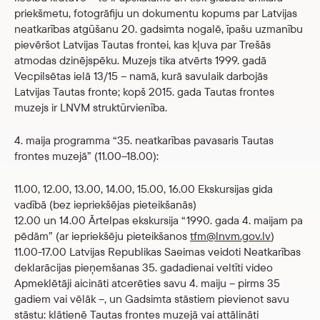
priekšmetu, fotogrāfiju un dokumentu kopums par Latvijas
neatkarības atgūšanu 20. gadsimta nogalē, īpašu uzmanību
pievēršot Latvijas Tautas frontei, kas kļuva par Trešās
atmodas dzinējspēku. Muzejs tika atvērts 1999. gadā
Vecpilsētas ielā 13/15 – namā, kurā savulaik darbojās
Latvijas Tautas fronte; kopš 2015. gada Tautas frontes
muzejs ir LNVM struktūrvienība.
4. maija programma “35. neatkarības pavasaris Tautas
frontes muzejā” (11.00–18.00):
11.00, 12.00, 13.00, 14.00, 15.00, 16.00 Ekskursijas gida
vadībā (bez iepriekšējas pieteikšanās)
12.00 un 14.00 Ārtelpas ekskursija “1990. gada 4. maijam pa
pēdām” (ar iepriekšēju pieteikšanos
tfm@lnvm.gov.lv
)
11.00-17.00 Latvijas Republikas Saeimas veidoti Neatkarības
deklarācijas pieņemšanas 35. gadadienai veltīti video
Apmeklētāji aicināti atcerēties savu 4. maiju – pirms 35
gadiem vai vēlāk –, un Gadsimta stāstiem pievienot savu
stāstu: klātienē Tautas frontes muzejā vai attālināti