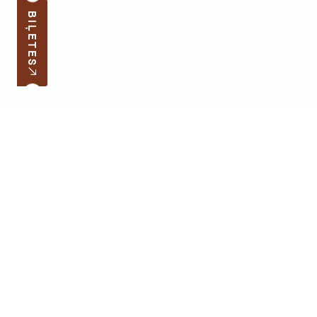
BIĻETES
Pierakstīties jaunumiem
Jūsu e-pasta adrese
Darba laiks
Ātrās saites
Latvijas skolas soma
Lapas karte
Cenrādis
Atbalstīt muzeju
Kontakti
Atbalstītāji
Apmeklējuma noteikumi
Sīkdatņu politika