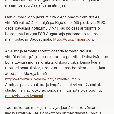
maijam balstīti Daiņa Īvāna atmiņās.
Gan 4. maijā, gan jebkurā citā dienā piedāvājam doties
virtuālā vai reālā pastaigā pa Rīgu un iztēlē piedzīvot 1990.
gada pavasara notikumu virkni, kas beidzās ar triumfālo
balsojumu Latvijas PSR Augstākajā padomē un tautas
manifestāciju Daugavmalā:
https://ej.uz/4maijacels
.
Ar 4. maija tematiku saistīti dažāda formāta resursi –
virtuālas fotogrāfiju un dokumentu galerijas, Daiņa Īvāna un
Egila Levita sarunas ieraksts, diskusiju cikls, Daiņa Īvāna
runu rekonstrukcijas, uzdevumu lapas bērniem u. c. –, kas
atrodami eMuzeja izlasē
https://emuzejs.lnvm.lv/info/aktuali/4-maijs
.
Atmiņas par savu 4. maiju iespējams pievienot Gadsimta
stāstiem arī no jebkuras ierīces ar interneta pieslēgumu:
emuzejs.lnvm.lv/stasti
.
Tautas frontes muzejs ir Latvijas jaunāko laiku vēstures
liecību krātuve – te ir apskatāms un tiek glabāts unikālu