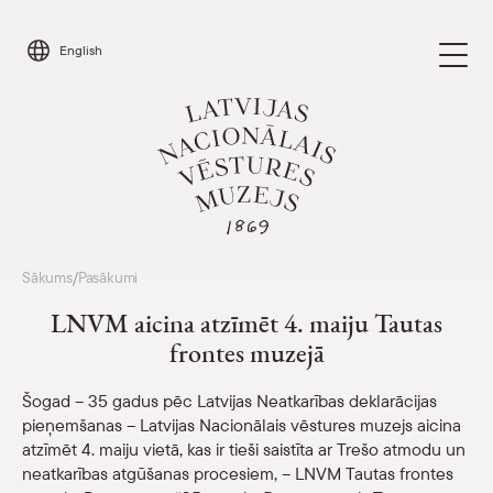
Skip
to
English
content
Apmeklēt
Sākums
Pasākumi
/
Parādīt 
LNVM aicina atzīmēt 4. maiju Tautas
Kalendārs
frontes muzejā
Parādīt 
Par mums
Šogad – 35 gadus pēc Latvijas Neatkarības deklarācijas
Parādīt 
pieņemšanas – Latvijas Nacionālais vēstures muzejs aicina
atzīmēt 4. maiju vietā, kas ir tieši saistīta ar Trešo atmodu un
Skolām
Parādīt 
neatkarības atgūšanas procesiem, – LNVM Tautas frontes