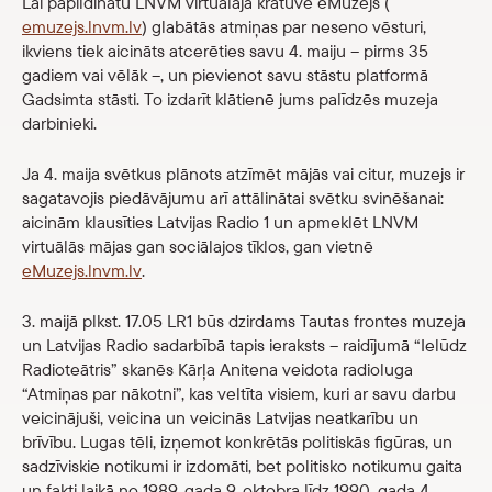
Lai papildinātu LNVM virtuālajā krātuvē eMuzejs (
emuzejs.lnvm.lv
) glabātās atmiņas par neseno vēsturi,
ikviens tiek aicināts atcerēties savu 4. maiju – pirms 35
gadiem vai vēlāk –, un pievienot savu stāstu platformā
Gadsimta stāsti. To izdarīt klātienē jums palīdzēs muzeja
darbinieki.
Ja 4. maija svētkus plānots atzīmēt mājās vai citur, muzejs ir
sagatavojis piedāvājumu arī attālinātai svētku svinēšanai:
aicinām klausīties Latvijas Radio 1 un apmeklēt LNVM
virtuālās mājas gan sociālajos tīklos, gan vietnē
eMuzejs.lnvm.lv
.
3. maijā plkst. 17.05 LR1 būs dzirdams Tautas frontes muzeja
un Latvijas Radio sadarbībā tapis ieraksts – raidījumā “Ielūdz
Radioteātris” skanēs Kārļa Anitena veidota radioluga
“Atmiņas par nākotni”, kas veltīta visiem, kuri ar savu darbu
veicinājuši, veicina un veicinās Latvijas neatkarību un
brīvību. Lugas tēli, izņemot konkrētās politiskās figūras, un
sadzīviskie notikumi ir izdomāti, bet politisko notikumu gaita
un fakti laikā no 1989. gada 9. oktobra līdz 1990. gada 4.