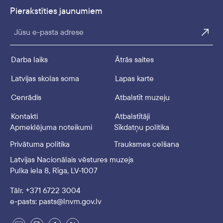
Pierakstīties jaunumiem
Jūsu e-pasta adrese
Darba laiks
Ātrās saites
Latvijas skolas soma
Lapas karte
Cenrādis
Atbalstīt muzeju
Kontakti
Atbalstītāji
Apmeklējuma noteikumi
Sīkdatņu politika
Privātuma politika
Trauksmes celšana
Latvijas Nacionālais vēstures muzejs
Pulka iela 8, Rīga, LV-1007
Tālr. +371 6722 3004
e-pasts: pasts@lnvm.gov.lv