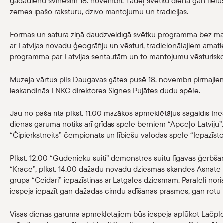
gadadienu svinēsim 18. novembrī. Tādēļ svētku dienā gan lielus
Veikals
zemes īpašo raksturu, dzīvo mantojumu un tradīcijas.
Formas un satura ziņā daudzveidīgā svētku programma bez maks
eMuzejs
ar Latvijas novadu ģeogrāfiju un vēsturi, tradicionālajiem amatie
programma par Latvijas sentautām un to mantojumu vēsturisko 
Lasi viegli
Muzeja vārtus pils Daugavas gātes pusē 18. novembrī pirmaji
ieskandinās LNKC direktores Signes Pujātes dūdu spēle.
Jau no paša rīta plkst. 11.00 mazākos apmeklētājus sagaidīs Ine
dienas garumā notiks arī grīdas spēle bērniem “Apceļo Latviju”. 
“Čipierkstneits” čempionāts un lībiešu valodas spēle “Iepazīstot
Plkst. 12.00 “Gudenieku suiti” demonstrēs suitu līgavas ģērbšana
“Krāce”, plkst. 14.00 dažādu novadu dziesmas skandēs Asnate R
grupa “Ceidari” iepazīstinās ar Latgales dziesmām. Paralēli no
iespēja iepazīt gan dažādas cimdu adīšanas prasmes, gan rotu 
Visas dienas garumā apmeklētājiem būs iespēja aplūkot Lāčplē