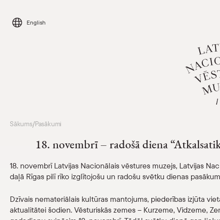
Skip
to
English
content
Apmeklēt
Sākums
Pasākumi
/
18. novembrī – radošā diena “Atkalsatik
Kalendārs
18. novembrī Latvijas Nacionālais vēstures muzejs, Latvijas Nac
daļā Rīgas pilī rīko izglītojošu un radošu svētku dienas pasākum
Par mums
Dzīvais nemateriālais kultūras mantojums, piederības izjūta viet
Skolām
aktualitātei šodien. Vēsturiskās zemes – Kurzeme, Vidzeme, Zem