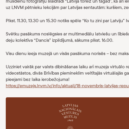
mūsdienu fotogrāfiju slaidrādi “Latvija toreiz un tagad”, kā arī iesa
uz LNVM pētnieku lekcijām par Latvijas sentautām: kuršiem, ze
Plkst. 11.30, 13.30 un 15.30 notiks spēle “Ko tu zini par Latviju
Svētku pasākums noslēgsies ar multimediālu latviešu un lībiešu 
deju kolektīva “Dancis” izpildījumā, sākums plkst. 16.00.
Visu dienu ieeja muzejā un visās pasākuma norisēs – bez maks
Uzziniet vairāk par valsts dibināšanas laiku arī muzeja virtuālo 
videostāstos, divās Brīvības piemineklim veltītajās virtuālajās g
pieejami bez laika ierobežojuma!
https://emuzejs.lnvm.lv/info/aktuali/18-novembris-latvijas-rep