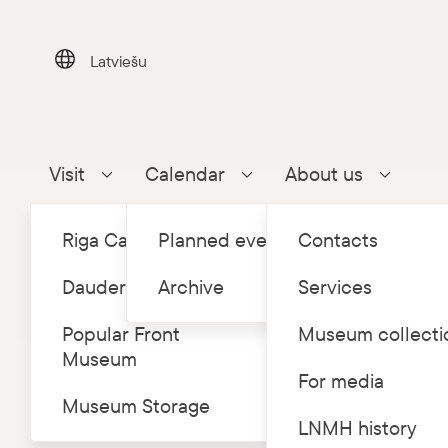
Skip
to
content
Latviešu
Visit
Calendar
About us
Parādīt apakšizvēlni
Parādīt apakšizvēlni
Parādīt a
Riga Castle
Planned events
Contacts
Dauderi
Archive
Services
Popular Front
Museum collecti
Museum
Home
Abo
/
About us
For media
Services
Museum Storage
Docum
Parādīt apakšizvēlni
LNMH history