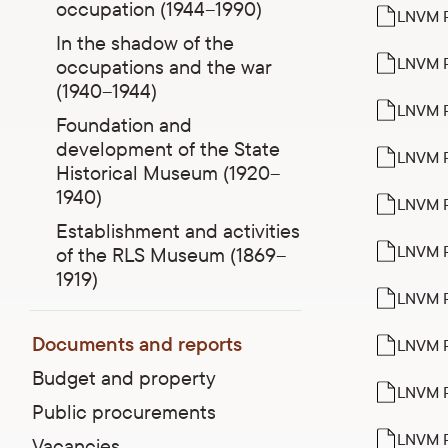
occupation (1944–1990)
LNVM Pu
In the shadow of the
LNVM P
occupations and the war
(1940–1944)
LNVM P
Foundation and
development of the State
LNVM P
Historical Museum (1920–
1940)
LNVM P
Establishment and activities
LNVM P
of the RLS Museum (1869–
1919)
LNVM Pu
Documents and reports
LNVM P
Budget and property
LNVM P
Public procurements
LNVM P
Vacancies