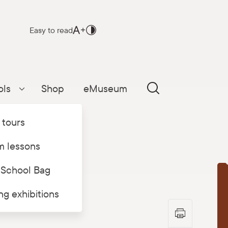
Easy to read
ols
Shop
eMuseum
Parādīt apakšizvēlni
 tours
 lessons
 School Bag
T
ing exhibitions