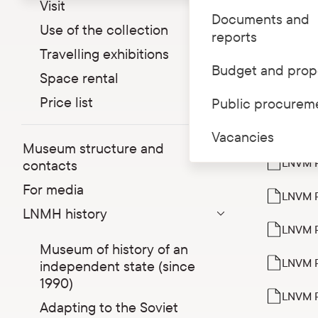
Visit
Documents and
Reports o
Use of the collection
reports
Travelling exhibitions
LNVM P
Budget and prop
Space rental
LNVM P
Price list
Public procurem
LNVM P
Vacancies
Museum structure and
LNVM P
contacts
For media
LNVM P
LNMH history
Parādīt apakšizvēlni
LNVM P
Museum of history of an
LNVM P
independent state (since
1990)
LNVM P
Adapting to the Soviet