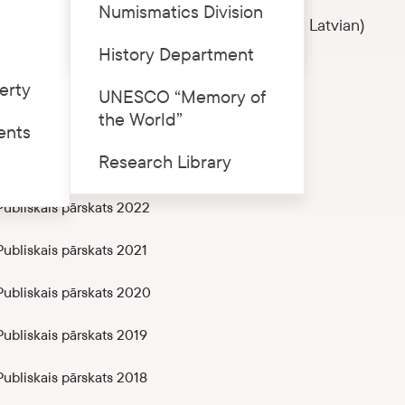
Numismatics Division
f the Latvian National Museum of History (in Latvian)
Price list
History Department
ubliskais pārskats 2025
erty
UNESCO “Memory of
the World”
ubliskais pārskats 2024
ents
Research Library
ubliskais pārskats 2023
ubliskais pārskats 2022
ubliskais pārskats 2021
ubliskais pārskats 2020
ubliskais pārskats 2019
ubliskais pārskats 2018